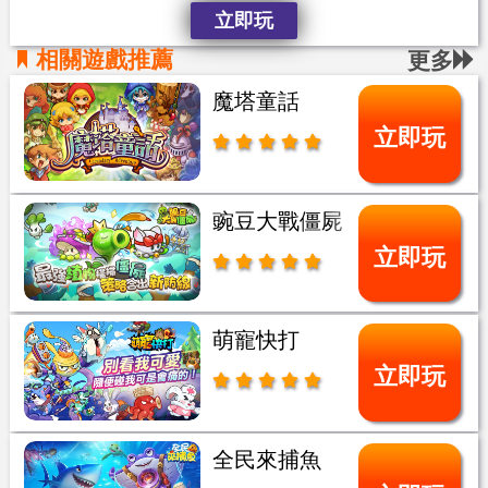
立即玩
相關遊戲推薦
更多
魔塔童話
立即玩
豌豆大戰僵屍
立即玩
萌寵快打
立即玩
全民來捕魚