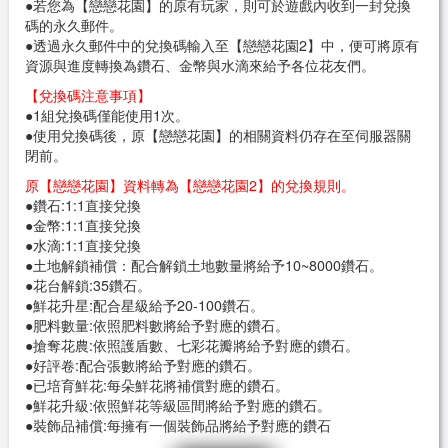
●若您為【戀戀花園】的原有玩家，則可於遊戲內收到一封兌換
碼的永久郵件。
●透過永久郵件中的兌換碼輸入至【戀戀花園2】中，便可將原有
資源與進度轉換為鑽石、金幣與水滴來給予各位花友們。
【兌換碼注意事項】
●1組兌換碼僅能使用1次。
●使用兌換碼後，原【戀戀花園】的相關資料仍存在至伺服器關
閉前。
原【戀戀花園】資料轉為【戀戀花園2】的兌換規則。
●鑽石:1:1直接兌換
●金幣:1:1直接兌換
●水滴:1:1直接兌換
●土地解鎖補償：配合解鎖土地數量將給予10~8000鑽石。
●花台解鎖:35鑽石。
●鮮花升星:配合星級給予20-100鑽石。
●肥料數量:依照肥料數將給予對應的鑽石。
●搶奪花農:依照護盾數、七彩花瓣將給予對應的鑽石。
●好評卷:配合張數將給予對應的鑽石。
●已培育鮮花:每朵鮮花將補償對應的鑽石。
●鮮花升級:依照鮮花等級區間將給予對應的鑽石。
●裝飾品補償:每擁有一個裝飾品將給予對應的鑽石