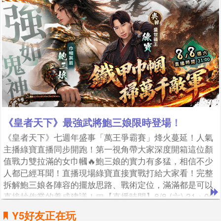
《皇者天下》最強武將鮑三娘限時登場！
《皇者天下》七週年盛事「萬王爭霸賽」烽火蔓延！人氣
主播綠寶直播同步開跑！第一視角帶大家深度開箱這位顏
值戰力雙拉滿的女巾幗🔥鮑三娘的實力有多猛，相信不少
人都已經耳聞！直播現場綠寶直接實戰打給大家看！完整
拆解鮑三娘各陣容的擺放思路、戰術定位，滿滿都是可以
直接抄作業的養成建議！📅【直播時間】8/8 (六) 21：00
~22：00📺【觀看直播】https://a.wakool.net/DveZ🎮
Y5好友正在玩
【馬上遊玩