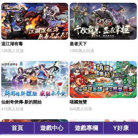
這江湖有毒
皇者天下
126萬人玩過
1390萬人玩過
仙劍奇俠傳-新的開始
喵國無雙
410萬人玩過
343萬人玩過
首頁
遊戲中心
遊戲專欄
Y好康