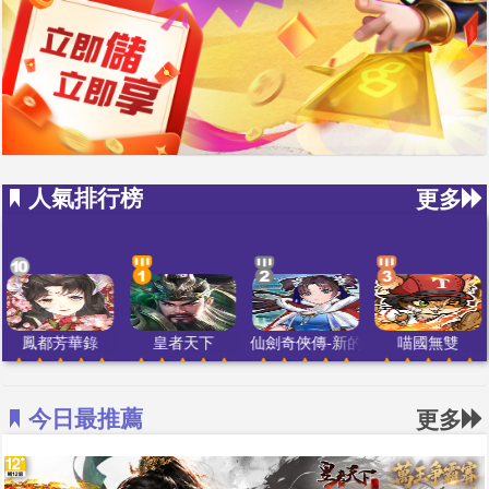
人氣排行榜
更多
皇者天下
仙劍奇俠傳-新的開始
喵國無雙
烈焰沙場
今日最推薦
更多