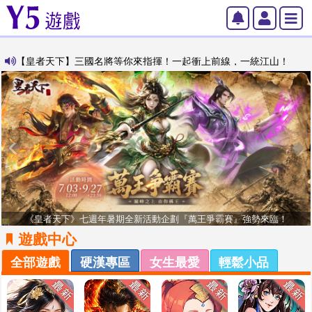
【皇者天下】三國名將等你來指揮！一起衝上前線，一統江山！
《皇者天下》七週年暑期全新活動企劃『萬王爭霸賽』強勢來臨！
遊戲中心
全部遊戲
硬漢專區
女生最愛
輕鬆小品