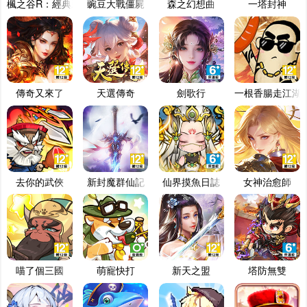
楓之谷R：經典新定義
豌豆大戰僵屍
森之幻想曲
一塔封神
傳奇又來了
天選傳奇
劍歌行
一根香腸走江湖
去你的武俠
新封魔群仙記
仙界摸魚日誌
女神治愈師
喵了個三國
萌寵快打
新天之盟
塔防無雙