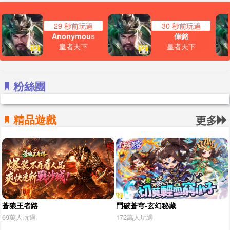
30 秒前玩過
31 秒前玩過
偉銘
Anonymous
皇者天下
皇者天下
粉絲團
精品遊戲
更多
蒼狼王者路
鬥破蒼穹-玄幻秘藏
69萬人玩過
172萬人玩過