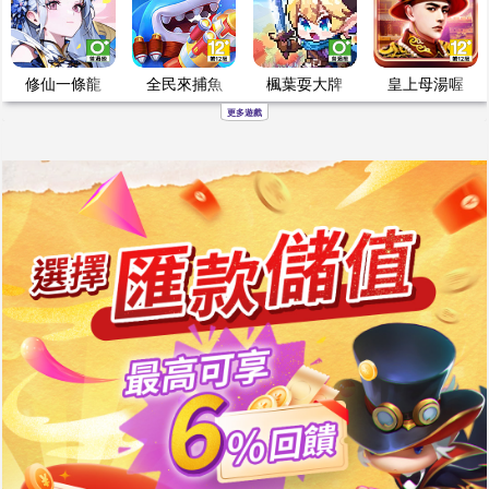
修仙一條龍
全民來捕魚
楓葉耍大牌
皇上母湯喔
更多遊戲