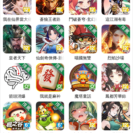
我在仙界當大佬
蒼狼王者路
鬥破蒼穹-玄幻秘藏
這江湖有毒
皇者天下
仙劍奇俠傳-新的開始
喵國無雙
烈焰沙場
箭頭消爆
我就是麻神
魔塔童話
鳳都芳華錄