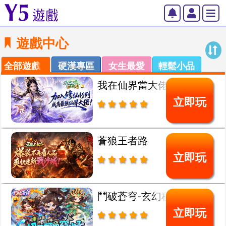
遊戲中心
全部遊戲
硬漢專區
女生最愛
輕鬆小品
我在仙界當大佬
立即玩
蒼狼王者路
立即玩
鬥破蒼穹-玄幻秘藏
立即玩