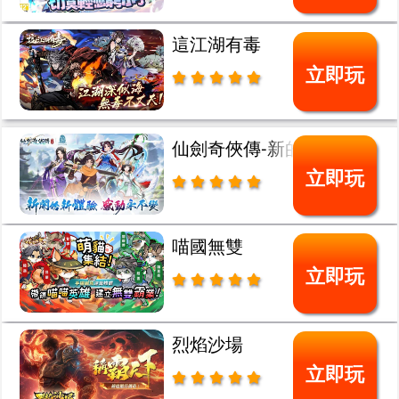
這江湖有毒
立即玩
仙劍奇俠傳-新的開始
立即玩
喵國無雙
立即玩
烈焰沙場
立即玩