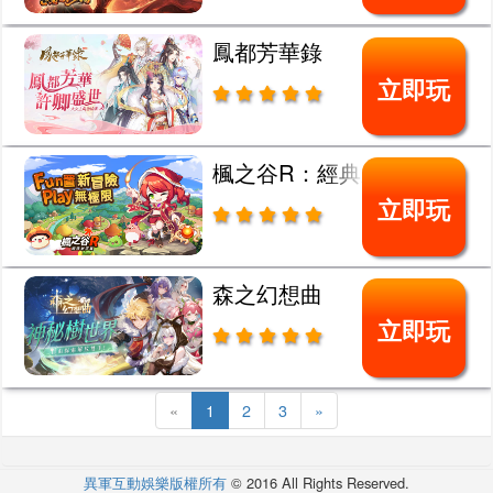
鳳都芳華錄
立即玩
楓之谷R：經典新定義
立即玩
森之幻想曲
立即玩
«
1
2
3
»
異軍互動娛樂版權所有
© 2016 All Rights Reserved.