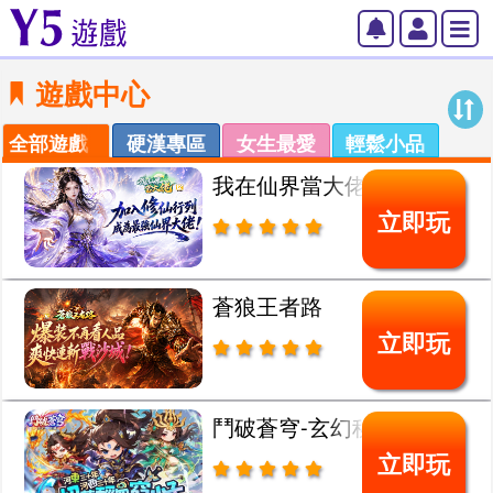
遊戲中心
全部遊戲
硬漢專區
女生最愛
輕鬆小品
我在仙界當大佬
立即玩
蒼狼王者路
立即玩
鬥破蒼穹-玄幻秘藏
立即玩