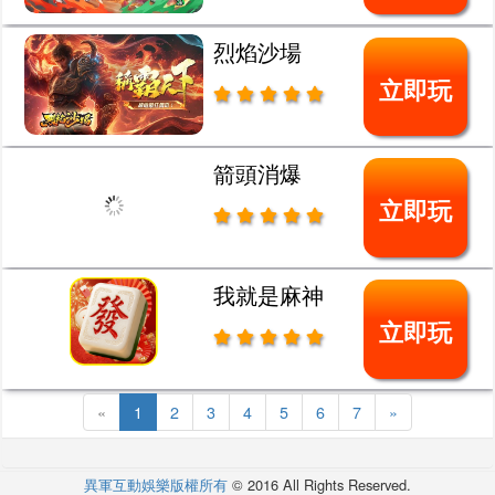
烈焰沙場
立即玩
箭頭消爆
立即玩
我就是麻神
立即玩
«
1
2
3
4
5
6
7
»
異軍互動娛樂版權所有
© 2016 All Rights Reserved.