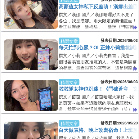
間。陽光潛水女神「波波」私下大反差！
高顏值女神私下反差萌！漢娜出差回
下班不潛水，竟然躲在沙發瘋玩《鬥破蒼
撰文／漢娜 圖片／漢娜哈囉好久不見了
穹-玄幻秘藏》。波波提供雖然生活規
各位，我是漢娜。雨天限定的慵懶畫面！
律，但我其實是個很愛往外跑的人。只要
看正妹漢娜一邊擼貓 、一邊玩《鬥破蒼
有假期，我幾乎不太會待在家裡。朋友都
穹-玄幻秘藏》。漢娜提供前陣子剛結束
說我有兩種人格。平日是認真上班的社
一趟馬尼拉出差，終於回到台灣了。原本
發表日期:2026/06/03
精選文章
畜，假日是
以為回來之後會馬上安排跟姐妹聚聚、逛
每天忙到心累？OL正妹小莉推坑試
街，或是規劃下一趟旅行，沒想到迎接我
撰文／小莉 圖片／小莉先自首，我是一
的卻是台北連續好幾天的陰雨天氣。每天
個很容易被朋友推坑的人。不管是新開幕
早上拉開窗簾，看到灰濛濛的天空和濕漉
的餐廳、最近很夯的露營區，還是網路上
漉的街道，原本想出門走走的念頭也瞬間
討論度很高的遊戲，只要身邊有人推薦，
消失了一半。對於喜歡旅行的人來說，不
我通常都會忍不住跑去看看。然後最後的
發表日期:2026/06/03
精選文章
能出
結果往往都是「好啦，真的不錯啦！」最
啦啦隊女神也沉迷！《鬥破蒼穹－玄
近讓我默默入坑的，就是《鬥破蒼穹－玄
撰文／茵茵 圖片／茵茵哈囉大家好～我
幻秘藏》！不過在分享遊戲之前，先來聊
是茵茵～如果有追蹤我的朋友應該都知
聊我自己吧！每天上班找個讓自己放鬆的
道，我平常的生活其實滿忙碌的（笑）。
娛樂，《鬥破蒼穹－玄幻秘藏》還滿值得
除了是高雄海神啦啦隊的一員之外，也會
試試看。小莉提供我目前在BMW經銷體
接一些平面拍攝、品牌合作和模特兒工
發表日期:2026/05/20
精選文章
系擔
作，所以常常不是在球場應援，就是在攝
白天做表格、晚上改寫宿命！上班族
影棚拍照的路上。工作看起來好像很光鮮
撰文／皮皮 圖片／皮皮哈囉，我是皮皮