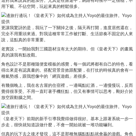
用下載、不佔空間，玩起來真的輕鬆很多。
更讓我驚訝的是，我玩了一下關掉之後，隔天再打開，進度居然還在，
完全不用重頭來過。對我這種常常工作被打斷、生活節奏不固定的人來
說，這點真的非常重要。
老實說，一開始我對三國題材沒有太大的期待。但《皇者天下》的畫風
真的讓我有點改觀。
角色設計不是那種隨便套模板的感覺，每一個武將都有自己的特色，看
得出來是有認真畫的。搭配背景音效跟配樂，在打仗的時候真的會有一
種氣勢感，跟我想像中的「網頁遊戲」差很多。
有幾個晚上，我在名古屋的住宿裡，一邊喝點紅酒，一邊慢慢玩，反而
覺得很享受。不用一直盯著手機狂點，但又有事情可以思考，剛好介於
放空跟動腦之間。
《皇者天下》前期的新手引導我覺得做得很好。基本上跟著系統一步一
步走，很快就知道該做什麼，不會一開始就被一堆功能嚇到。
但真的玩下去之後才發現，這不是那種無腦點點點就會贏的遊戲。角色