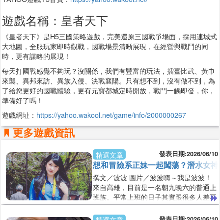
遊戲名稱：皇者天下
《皇者天下》是H5三國策略遊戲，完美還原三國戰爭場面，採用連城式
大地圖，全服玩家即時觀戰，國戰場景清晰展現，在經營與戰鬥的同
時，更有謀略的展現！
每天打國戰感覺不夠玩？沒關係，我們有豐富的玩法，擂臺比武、黃巾
來襲、異邦來訪、異族入侵、決戰襄陽。只有想不到，沒有做不到，為
了給您更好的國戰體驗，更有元寶都城定時開放，戰鬥一觸即發，你，
準備好了嗎！
遊戲網址：
https://yahoo.wakool.net/game/info/2000000267
更多遊戲資訊
發表日期:2026/06/10
精選文章
想和冒險系正妹一起闖蕩？潛水女神
撰文／波波 圖片／波波嗨～我是波波！
來自高雄，目前是一名朝九晚六的普通上
班族。平常上班的日子其實跟很多人差不
多，每天鬧鐘響、趕上班、開會、回訊
息、處理工作，然後一轉眼又到了下班時
發表日期:2026/06/10
精選文章