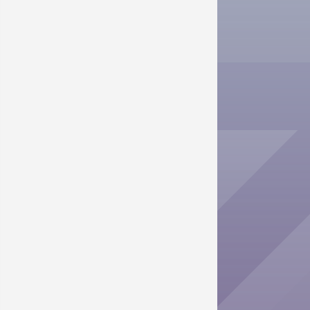
在家裡瘋玩《鬥破蒼穹-玄幻秘藏》
蒼穹－玄幻秘藏》！