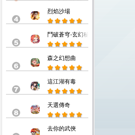
烈焰沙場
鬥破蒼穹-玄幻秘藏
森之幻想曲
這江湖有毒
天選傳奇
去你的武俠