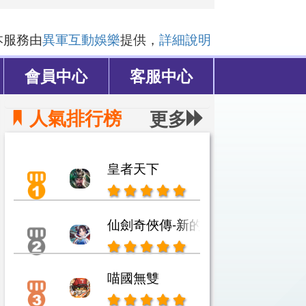
本服務由
異軍互動娛樂
提供，
詳細說明
會員中心
客服中心
人氣排行榜
更多
皇者天下
仙劍奇俠傳-新的開始
喵國無雙