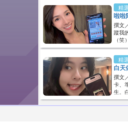
的不
精
幻秘
啦啦
天上
撰文
還滿
蹤我
（笑
平面
應援
精
亮麗
白天
午開
撰文
發上
卡、
根
生。
l、
什麼
食、
西。