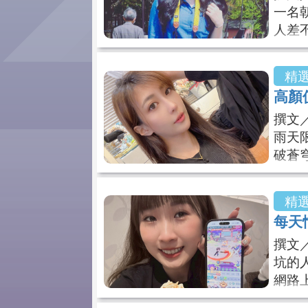
一名
人差
作，
私下
精
玄幻
高顏
往外
撰文
都說
雨天
破蒼
差，
妹聚
精
是台
每天
灰濛
撰文
瞬間
坑的
網路
會忍