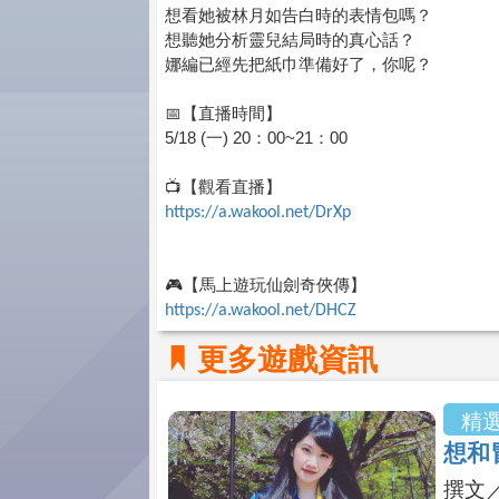
想看她被林月如告白時的表情包嗎？
想聽她分析靈兒結局時的真心話？
娜編已經先把紙巾準備好了，你呢？
📅
【直播時間】
5/18 (
一) 20：00~21：00
📺
【觀看直播】
https://a.wakool.net/DrXp
🎮
【馬上遊玩仙劍奇俠傳】
https://a.wakool.net/DHCZ
更多遊戲資訊
精
想和
撰文