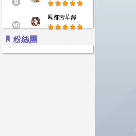
鳳都芳華錄
粉絲團