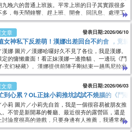
朝九晚六的普通上班族。平常上班的日子其實跟很多
不多，每天鬧鐘響、趕上班、開會、回訊息、處理工
然後一轉眼又到了下班時間。陽光潛水女神「波波」
大反差！下班不潛水，竟然躲在沙發瘋玩《鬥破蒼穹-
發表日期:2026/06/10
選文章
秘藏》。波波提供雖然生活規律，但我其實是個很愛
值女神私下反差萌！漢娜出差回台不約會 ，竟躲
跑的人。只要有假期，我幾乎不太會待在家裡。朋友
／漢娜 圖片／漢娜哈囉好久不見了各位，我是漢娜。
我有兩種人格。平日是認真上班的社畜，假日是
限定的慵懶畫面！看正妹漢娜一邊擼貓 、一邊玩《鬥
穹-玄幻秘藏》。漢娜提供前陣子剛結束一趟馬尼拉出
終於回到台灣了。原本以為回來之後會馬上安排跟姐
聚、逛街，或是規劃下一趟旅行，沒想到迎接我的卻
發表日期:2026/06/03
選文章
北連續好幾天的陰雨天氣。每天早上拉開窗簾，看到
忙到心累？OL正妹小莉推坑試試不燒腦的《鬥破
濛的天空和濕漉漉的街道，原本想出門走走的念頭也
／小莉 圖片／小莉先自首，我是一個很容易被朋友推
消失了一半。對於喜歡旅行的人來說，不能出
人。不管是新開幕的餐廳、最近很夯的露營區，還是
上討論度很高的遊戲，只要身邊有人推薦，我通常都
不住跑去看看。然後最後的結果往往都是「好啦，真