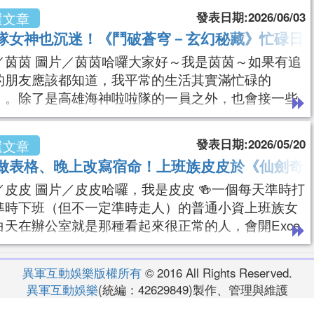
錯啦！」最近讓我默默入坑的，就是《鬥破蒼穹－玄
發表日期:2026/06/03
選文章
藏》！不過在分享遊戲之前，先來聊聊我自己吧！每
隊女神也沉迷！《鬥破蒼穹－玄幻秘藏》忙碌日
班找個讓自己放鬆的娛樂，《鬥破蒼穹－玄幻秘藏》
／茵茵 圖片／茵茵哈囉大家好～我是茵茵～如果有追
值得試試看。小莉提供我目前在BMW經銷體系擔
的朋友應該都知道，我平常的生活其實滿忙碌的
）。除了是高雄海神啦啦隊的一員之外，也會接一些
拍攝、品牌合作和模特兒工作，所以常常不是在球場
，就是在攝影棚拍照的路上。工作看起來好像很光鮮
發表日期:2026/05/20
選文章
，但其實每天都在跟時間賽跑！有時候早上拍攝、下
做表格、晚上改寫宿命！上班族皮皮於《仙劍奇俠
會、晚上還要練舞，回到家最想做的事情就是癱在沙
／皮皮 圖片／皮皮哈囉，我是皮皮 🍻一個每天準時打
抱著我的兩隻狗狗放空一下（笑）。說到狗狗，牠們
準時下班（但不一定準時走人）的普通小資上班族女
白天在辦公室就是那種看起來很正常的人，會開Exce
會回Email、會裝很忙，但其實腦袋常常在想晚餐要吃
。我人生最大的樂趣其實很簡單：出國旅遊、吃美
異軍互動娛樂版權所有
© 2016 All Rights Reserved.
打麻將、喝點小酒，還有偶爾下廚煮點自己想吃的東
異軍互動娛樂
(統編：42629849)製作、管理與維護
我是一個很容易被「吃」跟「機票價格」控制的人。
服務條款
遊戲用戶協議
隱私權保護政策
商務合作