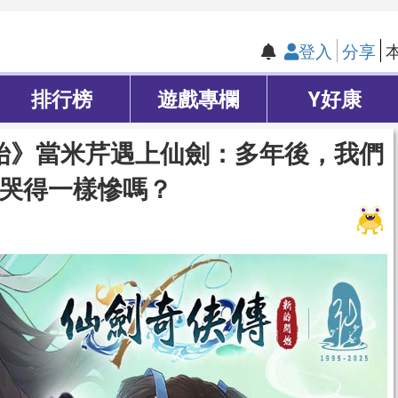
登入
分享
排行榜
遊戲專欄
Y好康
始》當米芹遇上仙劍：多年後，我們
哭得一樣慘嗎？